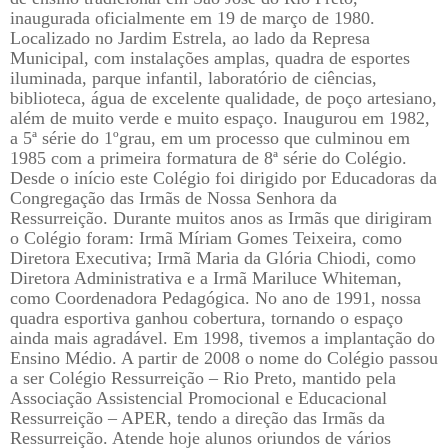
inaugurada oficialmente em 19 de março de 1980.
Localizado no Jardim Estrela, ao lado da Represa
Municipal, com instalações amplas, quadra de esportes
iluminada, parque infantil, laboratório de ciências,
biblioteca, água de excelente qualidade, de poço artesiano,
além de muito verde e muito espaço. Inaugurou em 1982,
a 5ª série do 1ºgrau, em um processo que culminou em
1985 com a primeira formatura de 8ª série do Colégio.
Desde o início este Colégio foi dirigido por Educadoras da
Congregação das Irmãs de Nossa Senhora da
Ressurreição. Durante muitos anos as Irmãs que dirigiram
o Colégio foram: Irmã Míriam Gomes Teixeira, como
Diretora Executiva; Irmã Maria da Glória Chiodi, como
Diretora Administrativa e a Irmã Mariluce Whiteman,
como Coordenadora Pedagógica. No ano de 1991, nossa
quadra esportiva ganhou cobertura, tornando o espaço
ainda mais agradável. Em 1998, tivemos a implantação do
Ensino Médio. A partir de 2008 o nome do Colégio passou
a ser Colégio Ressurreição – Rio Preto, mantido pela
Associação Assistencial Promocional e Educacional
Ressurreição – APER, tendo a direção das Irmãs da
Ressurreição. Atende hoje alunos oriundos de vários